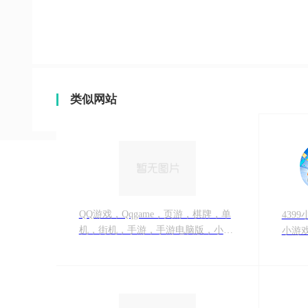
类似网站
QQ游戏，Qqgame，页游，棋牌，单
439
机，街机，手游，手游电脑版，小游
小游戏
戏，类型，热门榜单，开服表，我的
小游戏
游戏"
号,43
堂,4
梦西游