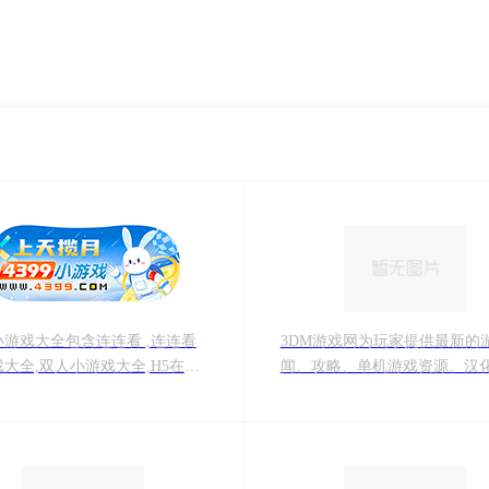
9小游戏大全包含连连看 ,连连看
3DM游戏网为玩家提供最新的
大全,双人小游戏大全,H5在线
闻、攻略、单机游戏资源、汉
,4399洛克王国,4399赛尔
源、游戏补丁、游戏论坛等，
99奥拉星,4399奥比岛,4399弹弹
年努力已成为游戏玩家首要选
399单人小游戏,奥比岛小游戏,造
戏资讯、游戏资源网站。
online,造梦无双等最新小游