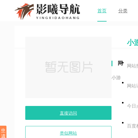
首页
分类
小游
网
网站
站
小游
网站
关
键
今日
字
直接访问
百度
申
类似网站
请