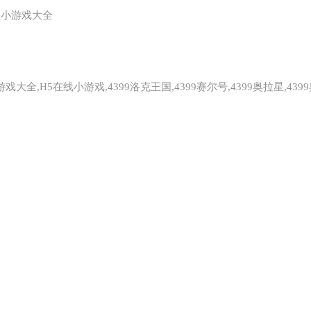
双人小游戏大全
全,H5在线小游戏,4399洛克王国,4399赛尔号,4399奥拉星,439