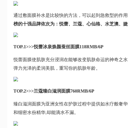
通过敷面膜补水是比较快的方法，可以起到急救型的作用
榜的十强品牌依次为：悦蕾、兰蔻、心仙格、水芝澳、婕露
TOP.1>>>悦蕾冰泉焕颜蚕丝面膜118RMB/6P
悦蕾面膜使肌肤充分浸润在能够改变肌肤命运的神奇之水
弹力光泽的柔润美肌，重写你的肌肤年龄。
TOP.2>>>兰蔻臻白滋润面膜760RMB/6P
臻白滋润面膜为亚洲女性在护肤过程中提供如水疗般奢华
和细密水份精华,却能滴水不漏。