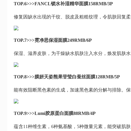
TOP.6>>>FANCL锁水补湿精华面膜158RMB/3P
修复因缺水出现的干纹、脱皮及粗糙纹理，令肌肤回复柔
TOP.7>>>霓净思保湿面膜249RMB/6P
保湿、滋养皮肤，为干燥缺水肌肤注入水分，焕发肌肤水
TOP.8>>>膜妍天姿熊果苷莹白蚕丝面膜128RMB/5P
能有效阻断黑色素的生成，加速黑色素的分解与排除。保
TOP.9>>>Lumi胶原蛋白面膜88RMB/4P
蕴含11种维生素，6种氨基酸，5种微量元素，能突破肌