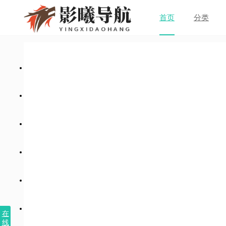
首页
分类
在
线