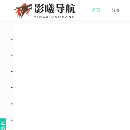
首页
分类
在
线