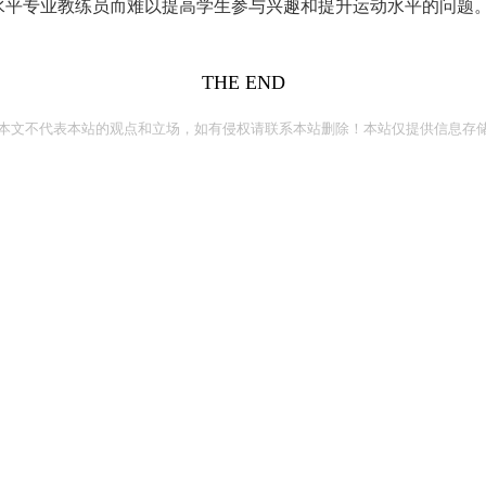
水平专业教练员而难以提高学生参与兴趣和提升运动水平的问题
THE END
本文不代表本站的观点和立场，如有侵权请联系本站删除！本站仅提供信息存