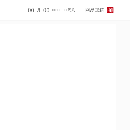
00
00
网易邮箱
月
00:00:00 周几