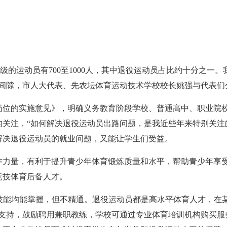
级的运动员有700至1000人，其中退役运动员占比约十分之
议间隙，市人大代表、先农坛体育运动技术学校校长姚强与代表们
员岗位的实施意见》，明确义务教育阶段学校、普通高中、职业院
关注，“如何解决退役运动员出路问题，是我近些年来特别关注
解决退役运动员的就业问题，又能让学生们受益。
作力量，有利于提升青少年体育锻炼质量和水平，帮助青少年享
竞技体育后备人才。
育技能均能掌握，但不精通。退役运动员都是高水平体育人才，在
费支持，鼓励聘用兼职教练，学校可通过专业体育培训机构购买服