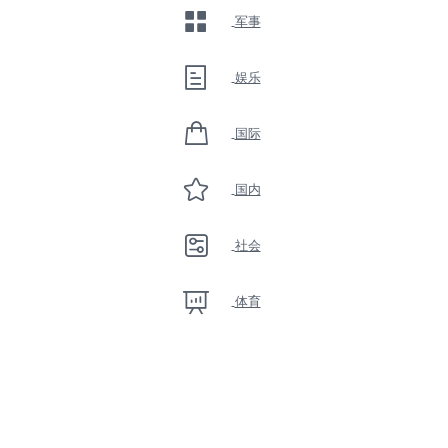
军事
娱乐
国际
国内
社会
体育