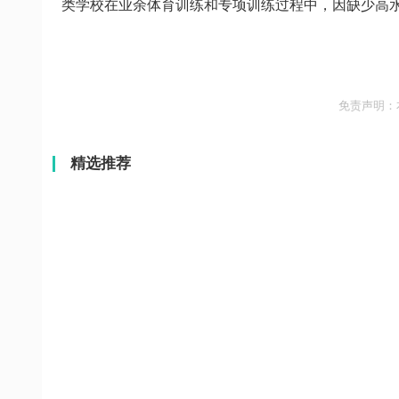
类学校在业余体育训练和专项训练过程中，因缺少高
免责声明：
精选推荐