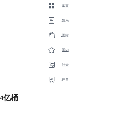
军事
娱乐
国际
国内
社会
体育
4亿桶