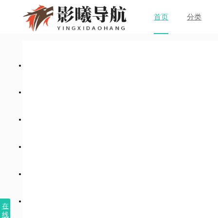
首页
分类
在
线