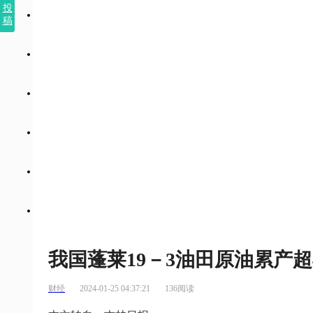
投
稿
我国蓬莱19－3油田原油累产超
财经
2024-01-25 04:37:21
136阅读