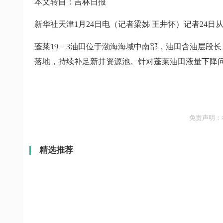
本文转自：吉林日报
新华社天津1月24日电（记者梁姊 王井怀）记者24日
蓬莱19－3油田位于渤海海域中南部，油田含油层段
落地，持续补足新井资源池。针对蓬莱油田液量下降问
免责声明：
精选推荐