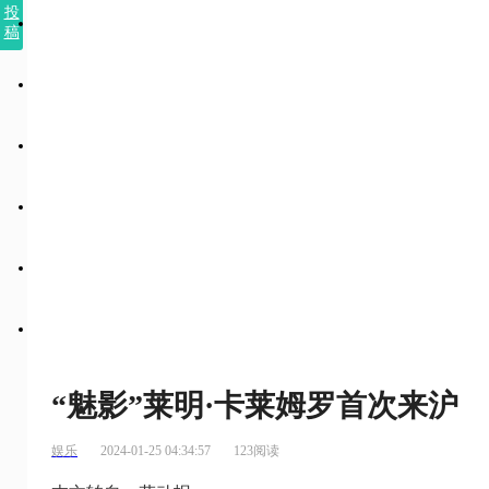
投
稿
“魅影”莱明·卡莱姆罗首次来沪
娱乐
2024-01-25 04:34:57
123阅读