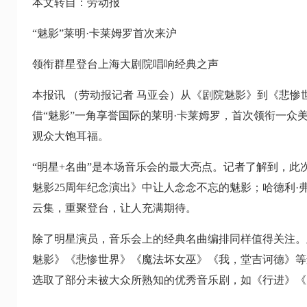
本文转自：劳动报
“魅影”莱明·卡莱姆罗首次来沪
领衔群星登台上海大剧院唱响经典之声
本报讯 （劳动报记者 马亚会）从《剧院魅影》到《悲惨
借“魅影”一角享誉国际的莱明·卡莱姆罗，首次领衔一众
观众大饱耳福。
“明星+名曲”是本场音乐会的最大亮点。记者了解到，此
魅影25周年纪念演出》中让人念念不忘的魅影；哈德利
云集，重聚登台，让人充满期待。
除了明星演员，音乐会上的经典名曲编排同样值得关注。
魅影》《悲惨世界》《魔法坏女巫》《我，堂吉诃德》等
选取了部分未被大众所熟知的优秀音乐剧，如《行进》《