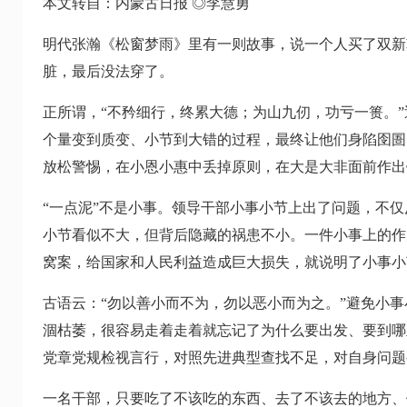
本文转自：内蒙古日报 ◎李慧勇
明代张瀚《松窗梦雨》里有一则故事，说一个人买了双新
脏，最后没法穿了。
正所谓，“不矜细行，终累大德；为山九仞，功亏一篑。
个量变到质变、小节到大错的过程，最终让他们身陷囹圄
放松警惕，在小恩小惠中丢掉原则，在大是大非面前作出
“一点泥”不是小事。领导干部小事小节上出了问题，不
小节看似不大，但背后隐藏的祸患不小。一件小事上的作
窝案，给国家和人民利益造成巨大损失，就说明了小事小
古语云：“勿以善小而不为，勿以恶小而为之。”避免小
涸枯萎，很容易走着走着就忘记了为什么要出发、要到哪
党章党规检视言行，对照先进典型查找不足，对自身问题
一名干部，只要吃了不该吃的东西、去了不该去的地方、做