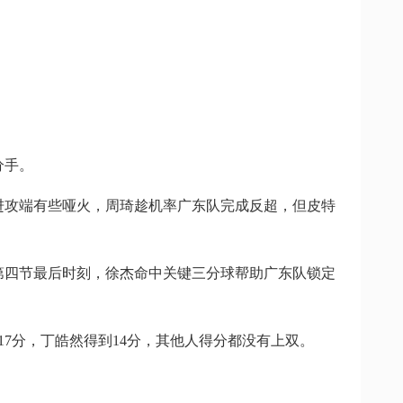
分手。
在进攻端有些哑火，周琦趁机率广东队完成反超，但皮特
第四节最后时刻，徐杰命中关键三分球帮助广东队锁定
17分，丁皓然得到14分，其他人得分都没有上双。