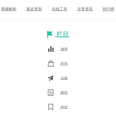
视频解析
最近更新
在线工具
文章资讯
排行榜
栏目
推荐
时尚
头条
财经
科技