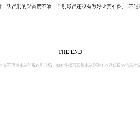
后，队员们的兴奋度不够，个别球员还没有做好比赛准备。“不过
THE END
本文不代表本站的观点和立场，如有侵权请联系本站删除！本站仅提供信息存