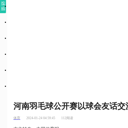
投
稿
河南羽毛球公开赛以球会友话交
体育
2024-01-24 04:59:45
112阅读