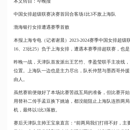
本文转自：今晚报
中国女排超级联赛决赛首回合客场1比3不敌上海队
渤海银行女排遭遇赛季首败
本报上海专电（记者谢晨）2023-2024赛季中国女排超
16、23比25）负于上海女排，遭遇本赛季排超联赛，
昨晚一战，天津队首发派出王艺竹、李盈莹联手主攻线，
位置。上海队一边也是主力尽出，队长仲慧与墨西哥外援
由人。
虽然赛前便做好了本场比赛苦战五局的准备，但比赛开始
用替补二传手孟豆换下姚迪，都没能阻止上海队连胜两局
机，最终以1比3落败。
赛后天津队主帅王宝泉直言：“前两局我们打得不好，主