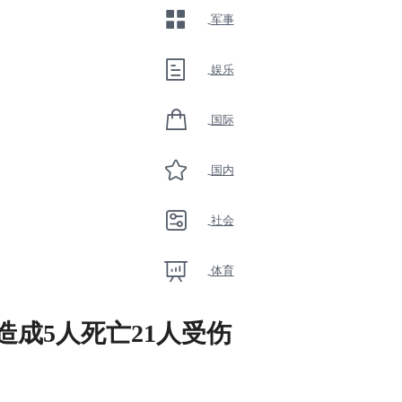
军事
娱乐
国际
国内
社会
体育
造成5人死亡21人受伤