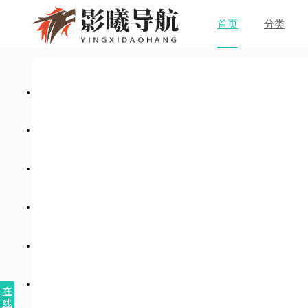
首页
分类
在
线