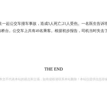
发生一起公交车撞车事故，造成5人死亡,21人受伤。一名医生告
路桥台。公交车上共有49名乘客。根据初步报告，司机当时失去
THE END
本文不代表本站的观点和立场，如有侵权请联系本站删除！本站仅提供信息存