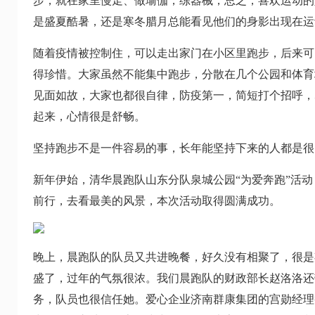
步，就在家里慢走、做瑜伽，练器械，总之，喜欢运动的
是盛夏酷暑，还是寒冬腊月总能看见他们的身影出现在运
随着疫情被控制住，可以走出家门在小区里跑步，后来可
得珍惜。大家虽然不能集中跑步，分散在几个公园和体育
见面如故，大家也都很自律，防疫第一，简短打个招呼，
起来，心情很是舒畅。
坚持跑步不是一件容易的事，长年能坚持下来的人都是很
新年伊始，清华晨跑队山东分队泉城公园“为爱奔跑”活动
前行，去看最美的风景，本次活动取得圆满成功。
晚上，晨跑队的队员又共进晚餐，好久没有相聚了，很是
盛了，过年的气氛很浓。我们晨跑队的财政部长赵洛洛还
务，队员也很信任她。爱心企业济南群康集团的宫勋经理